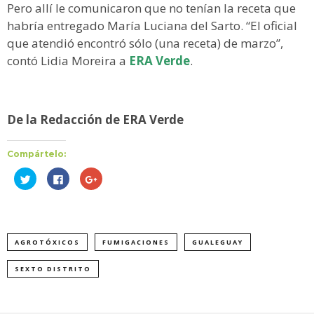
Pero allí le comunicaron que no tenían la receta que
habría entregado María Luciana del Sarto. “El oficial
que atendió encontró sólo (una receta) de marzo”,
contó Lidia Moreira a
ERA Verde
.
De la Redacción de ERA Verde
Compártelo:
Haz
Haz
Haz
clic
clic
clic
para
para
para
compartir
compartir
compartir
en
en
en
Twitter
Facebook
Google+
(Se
(Se
(Se
abre
abre
abre
AGROTÓXICOS
FUMIGACIONES
GUALEGUAY
en
en
en
una
una
una
ventana
ventana
ventana
nueva)
nueva)
nueva)
SEXTO DISTRITO