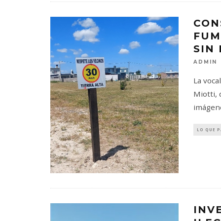
CON
FUM
SIN
ADMIN
La voca
Miotti,
imágene
LO QUE 
INV