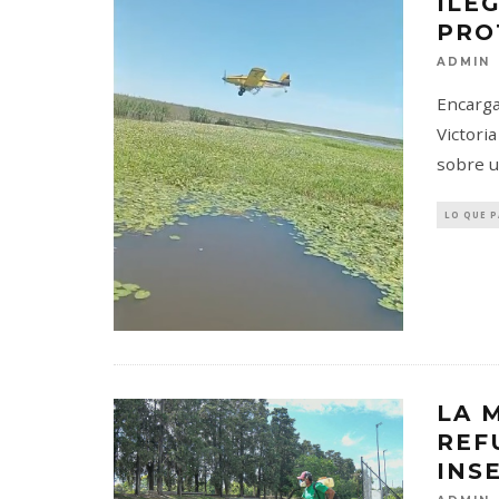
ILE
PRO
ADMIN
Encarga
Victori
sobre u
LO QUE 
LA 
REF
INS