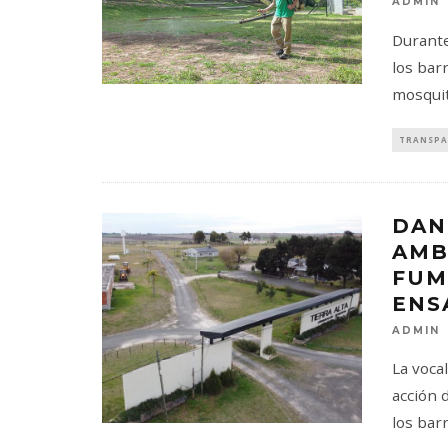
ADMIN
Durante
los bar
mosquit
TRANSPA
DAN
AMB
FUM
ENS
ADMIN
La voca
acción 
los bar