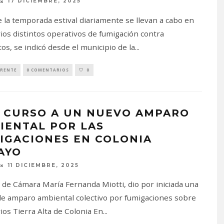
17 DICIEMBRE, 2025
 la temporada estival diariamente se llevan a cabo en
rios distintos operativos de fumigación contra
os, se indicó desde el municipio de la
...
RENTE
0 COMENTARIOS
0
 CURSO A UN NUEVO AMPARO
IENTAL POR LAS
IGACIONES EN COLONIA
AYO
11 DICIEMBRE, 2025
l de Cámara María Fernanda Miotti, dio por iniciada una
de amparo ambiental colectivo por fumigaciones sobre
rios Tierra Alta de Colonia En
...