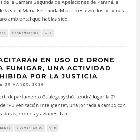
 II de la Cámara Segunda de Apelaciones de Paraná, a
de la vocal María Fernanda Miotti, resolvió dos acciones
ro ambiental que habías sido
...
PASA
0 COMENTARIOS
0
ACITARÁN EN USO DE DRONE
A FUMIGAR, UNA ACTIVIDAD
HIBIDA POR LA JUSTICIA
30 MARZO, 2026
ert, departamento Gualeguaychú, tendrá lugar la 2º
 de “Pulverización Inteligente”, una jornada a campo con
zadoras, drones y aviones. La c
...
RENTE
0 COMENTARIOS
0