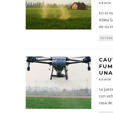
ADMIN
En el m
Aldea S
de su v
DE FOND
CAU
FUM
UNA
ADMIN
La juez
con veh
casa de 