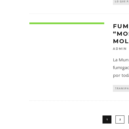
LO QUE 
FUM
“MO
MOL
ADMIN
La Muni
fumigac
por tod
TRANSPA
1
2