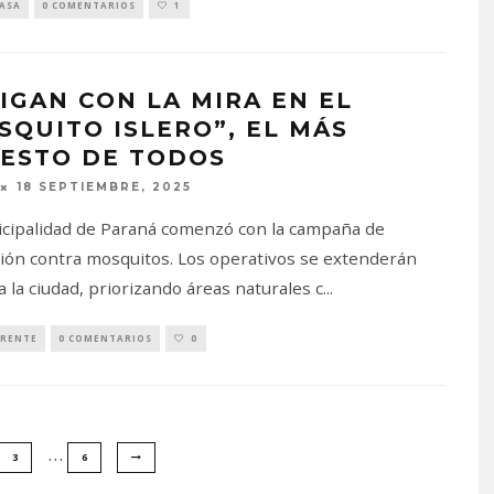
PASA
0 COMENTARIOS
1
IGAN CON LA MIRA EN EL
SQUITO ISLERO”, EL MÁS
ESTO DE TODOS
18 SEPTIEMBRE, 2025
cipalidad de Paraná comenzó con la campaña de
ión contra mosquitos. Los operativos se extenderán
a la ciudad, priorizando áreas naturales c
...
RENTE
0 COMENTARIOS
0
…
3
6