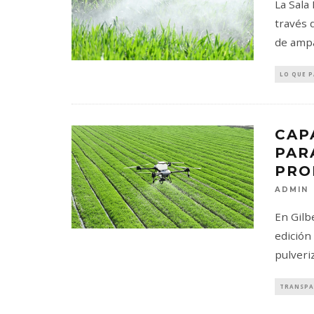
La Sala
través 
de ampa
LO QUE 
CAP
PAR
PRO
ADMIN
En Gilb
edición
pulveri
TRANSPA