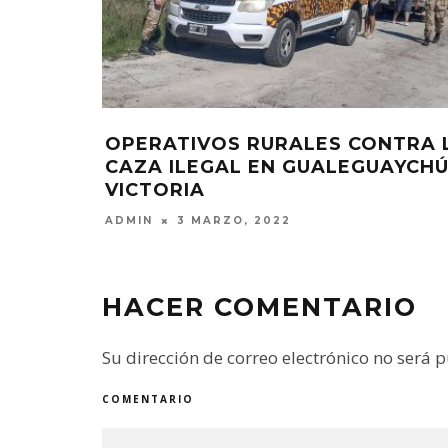
EDALES, EN LA AGENDA DE LO
“FIESTITAS
ENTE
PROTEGIDA
2 FEBRERO, 2021
ADMIN
25 MA
HACER COMENTARIO
Su dirección de correo electrónico no será 
COMENTARIO