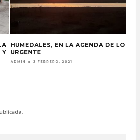
” EN EL ÁREA
NUEVO COMANDO
 DEL DELTA
OPERACIONES PA
DE INCENDIOS
RZO, 2022
ADMIN
16 AGOSTO, 202
publicada.