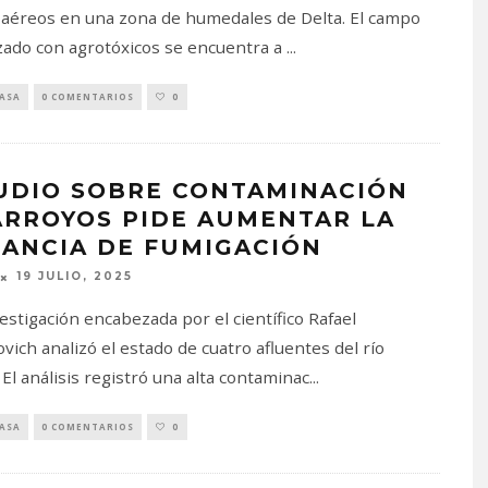
aéreos en una zona de humedales de Delta. El campo
zado con agrotóxicos se encuentra a
...
PASA
0 COMENTARIOS
0
UDIO SOBRE CONTAMINACIÓN
ARROYOS PIDE AUMENTAR LA
TANCIA DE FUMIGACIÓN
19 JULIO, 2025
estigación encabezada por el científico Rafael
vich analizó el estado de cuatro afluentes del río
 El análisis registró una alta contaminac
...
PASA
0 COMENTARIOS
0