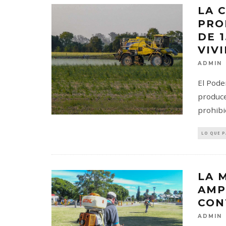
LA 
PRO
DE 
VIV
ADMIN
El Pode
produce
prohibi
LO QUE 
LA 
AMP
CON
ADMIN