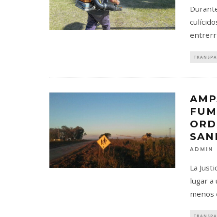
Durante
culícid
entrerr
TRANSPA
AMP
FUM
ORD
SAN
ADMIN
La Just
lugar a
menos d
TRANSPA