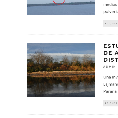
medios 
pulveri
LO QUE 
EST
DE 
DIS
ADMIN
Una inv
Lajmano
Paraná.
LO QUE 