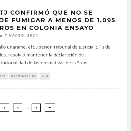
STJ CONFIRMÓ QUE NO SE
DE FUMIGAR A MENOS DE 1.095
ROS EN COLONIA ENSAYO
7 MARZO, 2024
llo unánime, el Superior Tribunal de Justicia (STJ) de
íos, resolvió mantener la declaración de
itucionalidad de las normativas de la Subs
...
PASA
0 COMENTARIOS
0
…
3
4
6