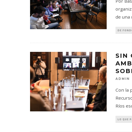
Por Bast
organiz
de una 
DE FOND
SIN
AMB
SOB
ADMIN
Con la 
Recurso
Ríos es
LO QUE 