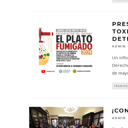
PRE
TOX
DET
ADMIN
Un info
Derecho
de mayo
TRANSPA
¡CO
ADMIN