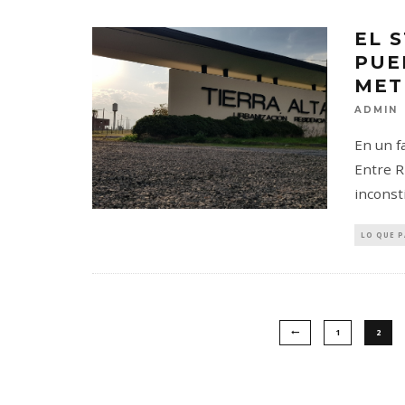
EL 
PUE
MET
ADMIN
En un fa
Entre R
inconst
LO QUE 
1
2