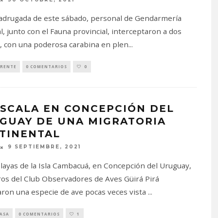
adrugada de este sábado, personal de Gendarmería
l, junto con el Fauna provincial, interceptaron a dos
s, con una poderosa carabina en plen
...
RENTE
0 COMENTARIOS
0
ESCALA EN CONCEPCIÓN DEL
GUAY DE UNA MIGRATORIA
TINENTAL
9 SEPTIEMBRE, 2021
playas de la Isla Cambacuá, en Concepción del Uruguay,
s del Club Observadores de Aves Güirá Pirá
ron una especie de ave pocas veces vista
...
PASA
0 COMENTARIOS
1