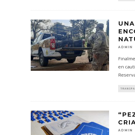
UNA
ENC
NAT
ADMIN
Finalme
en caut
Reserva 
TRANSPA
“PE
CRI
ADMIN