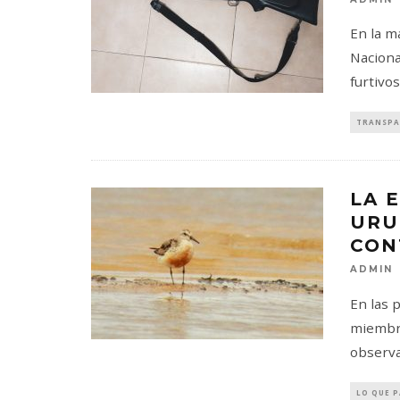
En la m
Naciona
furtivo
TRANSPA
LA 
URU
CON
ADMIN
En las 
miembro
observa
LO QUE 