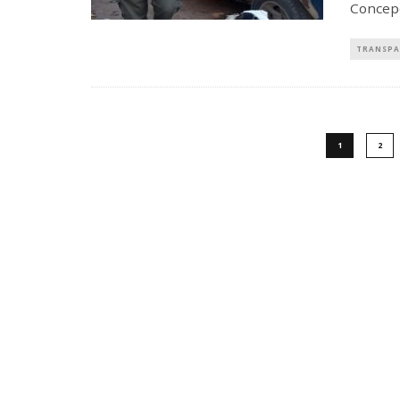
Concepc
TRANSPA
1
2