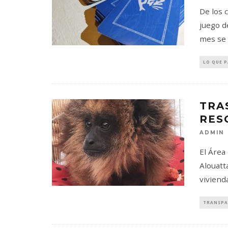
De los 
juego d
mes se 
LO QUE 
TRA
RES
ADMIN
El Área
Alouatt
vivienda
TRANSPA