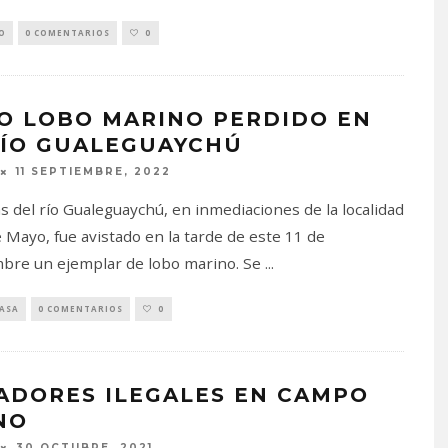
O
0 COMENTARIOS
0
O LOBO MARINO PERDIDO EN
RÍO GUALEGUAYCHÚ
11 SEPTIEMBRE, 2022
s del río Gualeguaychú, en inmediaciones de la localidad
e Mayo, fue avistado en la tarde de este 11 de
bre un ejemplar de lobo marino. Se
...
PASA
0 COMENTARIOS
0
ADORES ILEGALES EN CAMPO
NO
30 OCTUBRE, 2021