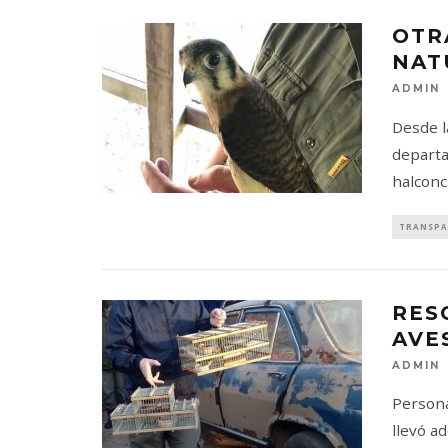
OTR
NAT
ADMIN
Desde l
departa
halconc
TRANSPA
RES
AVE
ADMIN
Persona
llevó a