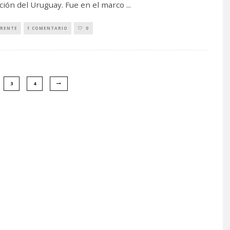
ión del Uruguay. Fue en el marco
...
RENTE
1 COMENTARIO
0
3
4