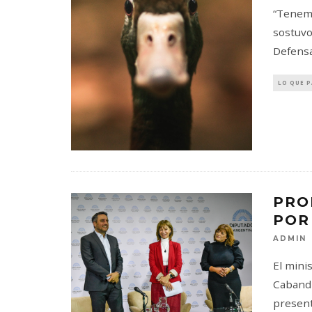
“Tenemo
sostuvo
Defensa
LO QUE 
PRO
POR
ADMIN
El mini
Cabandi
present