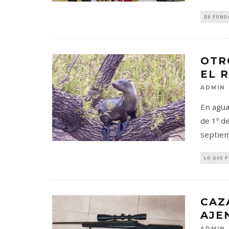
DE FOND
OTR
EL 
ADMIN
En agua
de 1º d
septiem
LO QUE 
CAZ
AJE
ADMIN