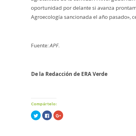
oportunidad por delante si avanza prontam
Agroecología sancionada el año pasado», ce
Fuente:
APF
.
De la Redacción de ERA Verde
Compártelo:
Haz
Haz
Haz
clic
clic
clic
para
para
para
compartir
compartir
compartir
en
en
en
Twitter
Facebook
Google+