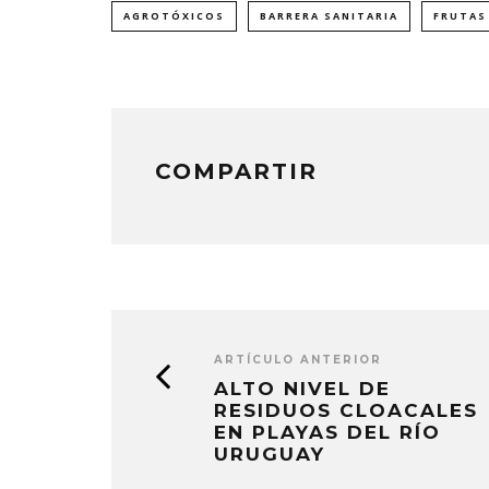
(Se
(Se
(Se
abre
abre
abre
AGROTÓXICOS
BARRERA SANITARIA
FRUTAS
en
en
en
una
una
una
ventana
ventana
ventana
nueva)
nueva)
nueva)
COMPARTIR
ARTÍCULO ANTERIOR
ALTO NIVEL DE
RESIDUOS CLOACALES
EN PLAYAS DEL RÍO
URUGUAY