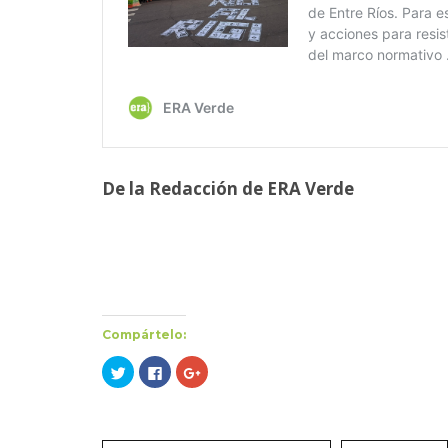
De la Redacción de ERA Verde
Compártelo:
Haz
Haz
Haz
clic
clic
clic
para
para
para
compartir
compartir
compartir
en
en
en
Twitter
Facebook
Google+
(Se
(Se
(Se