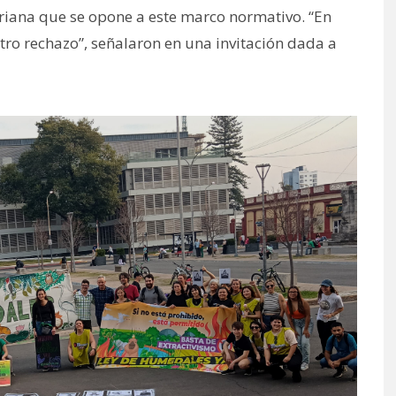
rriana que se opone a este marco normativo. “En
tro rechazo”, señalaron en una invitación dada a