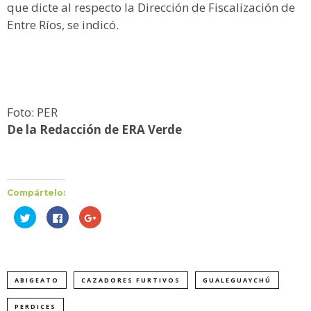
que dicte al respecto la Dirección de Fiscalización de
Entre Ríos, se indicó.
Foto: PER
De la Redacción de ERA Verde
Compártelo:
Haz
Haz
Haz
clic
clic
clic
para
para
para
compartir
compartir
compartir
en
en
en
Twitter
Facebook
Google+
(Se
(Se
(Se
abre
abre
abre
ABIGEATO
CAZADORES FURTIVOS
GUALEGUAYCHÚ
en
en
en
una
una
una
ventana
ventana
ventana
nueva)
nueva)
nueva)
PERDICES