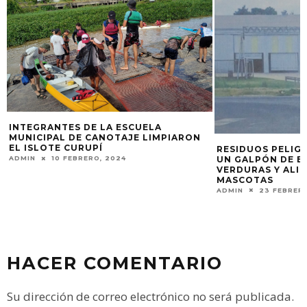
RESIDUOS PELIGROSOS DE TODONI EN
LIBERARON UN 
UN GALPÓN DE ENCOMIENDAS,
CRIABAN COMO 
VERDURAS Y ALIMENTOS PARA
ADMIN
12 MAYO, 
MASCOTAS
ADMIN
23 FEBRERO, 2026
HACER COMENTARIO
Su dirección de correo electrónico no será publicada.