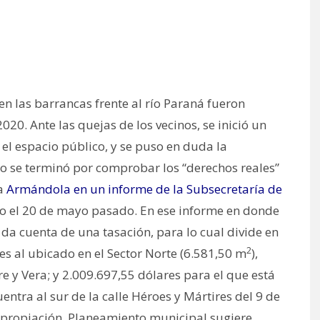
n las barrancas frente al río Paraná fueron
020. Ante las quejas de los vecinos, se inició un
l espacio público, y se puso en duda la
so se terminó por comprobar los “derechos reales”
ía
Armándola en un informe de la Subsecretaría de
o el 20 de mayo pasado. En ese informe en donde
 da cuenta de una tasación, para lo cual divide en
2
es al ubicado en el Sector Norte (6.581,50 m
),
e y Vera; y 2.009.697,55 dólares para el que está
uentra al sur de la calle Héroes y Mártires del 9 de
expropiación, Planeamiento municipal sugiere