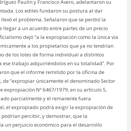
dríguez Paulin y Francisco Avero, adelantaron su
sentada. Los ediles fundaron su postura al dar
llevó el problema. Señalaron que se perdió la
 llegar a un acuerdo entre partes de un precio
ficialismo dejó “a la expropiación como la única vía
ómicamente a los propietarios que ya no tendrían
o de los lotes de forma individual a distintos
a ese trabajo adquiriéndolos en su totalidad”. Por
earon que el informe remitido por la oficina de
k, de “expropiar únicamente el denominado Sector
e expropiación Nº 6467/1979, en su artículo 5,
iado parcialmente y el remanente fuera
l, el expropiado podrá exigir la expropiación de
s podrían percibir, y demostrar, que la
ía un perjuicio económico para el desarrollo