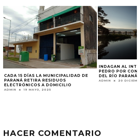
INDAGAN AL INTENDENTE DE SAN
PEDRO POR CONTAMINACIÓN FECAL
EL MUNICIPIO DE
DEL RÍO PARANÁ
6.000 NUEVAS LU
ADMIN
20 DICIEMBRE, 2024
CIUDAD
ADMIN
26 SEPTIE
HACER COMENTARIO