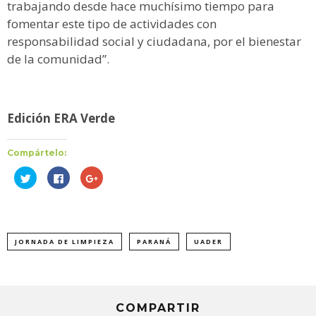
trabajando desde hace muchísimo tiempo para
fomentar este tipo de actividades con
responsabilidad social y ciudadana, por el bienestar
de la comunidad”.
Edición ERA Verde
Compártelo:
Haz
Haz
Haz
clic
clic
clic
para
para
para
compartir
compartir
compartir
en
en
en
Twitter
Facebook
Google+
(Se
(Se
(Se
abre
abre
abre
JORNADA DE LIMPIEZA
PARANÁ
UADER
en
en
en
una
una
una
ventana
ventana
ventana
nueva)
nueva)
nueva)
COMPARTIR