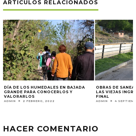
ARTÍCULOS RELACIONADOS
RESCATAN UN HE
OBRAS DE SANEAMIENTO DE ARROYO
YARARÁ EN PARA
LAS VIEJAS INGRESAN EN SU ETAPA
FINAL
ADMIN
7 SEPTIEMB
ADMIN
4 SEPTIEMBRE, 2025
HACER COMENTARIO