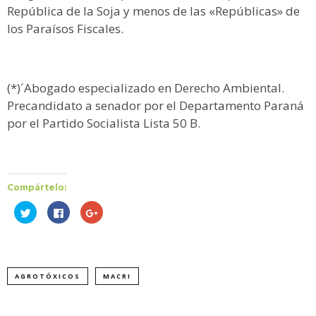
República de la Soja y menos de las «Repúblicas» de
los Paraísos Fiscales.
(*)´Abogado especializado en Derecho Ambiental.
Precandidato a senador por el Departamento Paraná
por el Partido Socialista Lista 50 B.
Compártelo:
Haz
Haz
Haz
clic
clic
clic
para
para
para
compartir
compartir
compartir
en
en
en
Twitter
Facebook
Google+
(Se
(Se
(Se
abre
abre
abre
AGROTÓXICOS
MACRI
en
en
en
una
una
una
ventana
ventana
ventana
nueva)
nueva)
nueva)