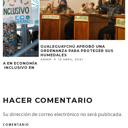
GUALEGUAYCHÚ APROBÓ UNA
ENCUENTRO DE 
ORDENANZA PARA PROTEGER SUS
PRODUCTOS SAL
HUMEDALES
GAZZANO
ADMIN
12 ABRIL, 2021
ADMIN
9 AGOSTO,
A
HACER COMENTARIO
Su dirección de correo electrónico no será publicada.
COMENTARIO