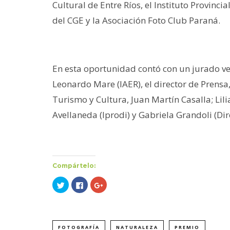
Cultural de Entre Ríos, el Instituto Provinci
del CGE y la Asociación Foto Club Paraná.
En esta oportunidad contó con un jurado vee
Leonardo Mare (IAER), el director de Prensa
Turismo y Cultura, Juan Martín Casalla; Lil
Avellaneda (Iprodi) y Gabriela Grandoli (Dir
Compártelo:
Haz
Haz
Haz
clic
clic
clic
para
para
para
compartir
compartir
compartir
en
en
en
Twitter
Facebook
Google+
(Se
(Se
(Se
abre
abre
abre
FOTOGRAFÍA
NATURALEZA
PREMIO