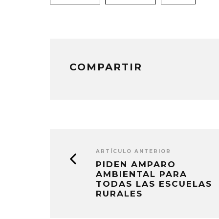
en
en
en
una
una
una
ventana
ventana
ventana
nueva)
nueva)
nueva)
COMPARTIR
ARTÍCULO ANTERIOR
PIDEN AMPARO
AMBIENTAL PARA
TODAS LAS ESCUELAS
RURALES