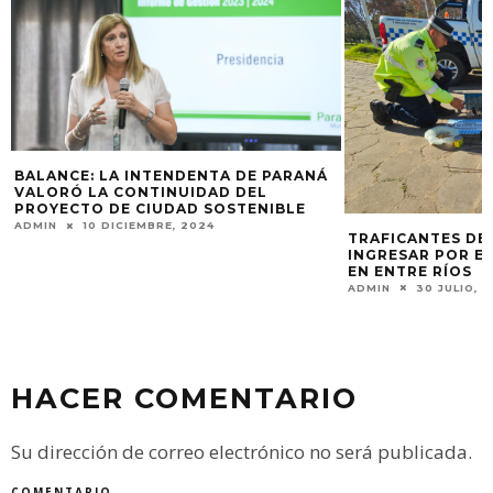
INTENDENTA DE PARANÁ
NTINUIDAD DEL
CIUDAD SOSTENIBLE
EMBRE, 2024
TRAFICANTES DE AVES INTENTAB
INGRESAR POR EL TÚNEL PARA C
EN ENTRE RÍOS
ADMIN
30 JULIO, 2023
HACER COMENTARIO
Su dirección de correo electrónico no será publicada.
COMENTARIO