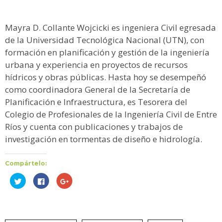
Mayra D. Collante Wojcicki es ingeniera Civil egresada
de la Universidad Tecnológica Nacional (UTN), con
formación en planificación y gestión de la ingeniería
urbana y experiencia en proyectos de recursos
hídricos y obras públicas. Hasta hoy se desempeñó
como coordinadora General de la Secretaría de
Planificación e Infraestructura, es Tesorera del
Colegio de Profesionales de la Ingeniería Civil de Entre
Ríos y cuenta con publicaciones y trabajos de
investigación en tormentas de diseño e hidrología.
Compártelo:
Haz
Haz
Haz
clic
clic
clic
para
para
para
compartir
compartir
compartir
en
en
en
Twitter
Facebook
Google+
(Se
(Se
(Se
abre
abre
abre