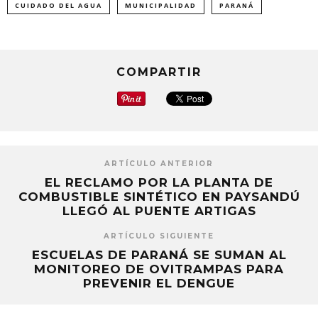
CUIDADO DEL AGUA
MUNICIPALIDAD
PARANÁ
en
en
en
una
una
una
ventana
ventana
ventana
nueva)
nueva)
nueva)
COMPARTIR
ARTÍCULO ANTERIOR
EL RECLAMO POR LA PLANTA DE
COMBUSTIBLE SINTÉTICO EN PAYSANDÚ
LLEGÓ AL PUENTE ARTIGAS
ARTÍCULO SIGUIENTE
ESCUELAS DE PARANÁ SE SUMAN AL
MONITOREO DE OVITRAMPAS PARA
PREVENIR EL DENGUE