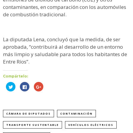
contaminantes, en comparación con los automóviles
de combustión tradicional.
La diputada Lena, concluyó que la medida, de ser
aprobada, “contribuirá al desarrollo de un entorno
más limpio y saludable para todos los habitantes de
Entre Ríos”.
Compártelo:
Haz
Haz
Haz
clic
clic
clic
para
para
para
compartir
compartir
compartir
en
en
en
Twitter
Facebook
Google+
(Se
(Se
(Se
abre
abre
abre
CÁMARA DE DIPUTADOS
CONTAMINACIÓN
en
en
en
una
una
una
ventana
ventana
ventana
nueva)
nueva)
nueva)
TRANSPORTE SUSTENTABLE
VEHÍCULOS ELÉCTRICOS