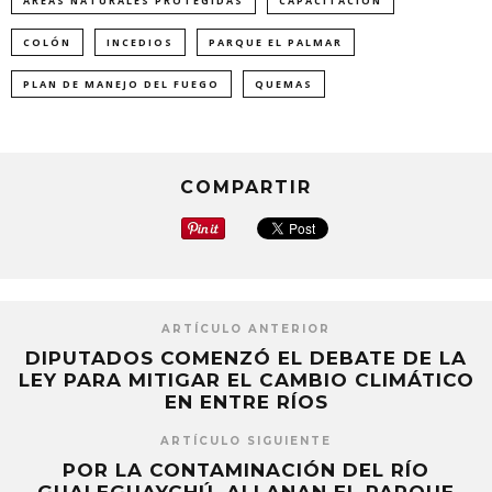
ÁREAS NATURALES PROTEGIDAS
CAPACITACIÓN
en
en
en
una
una
una
ventana
ventana
ventana
nueva)
nueva)
nueva)
COLÓN
INCEDIOS
PARQUE EL PALMAR
PLAN DE MANEJO DEL FUEGO
QUEMAS
COMPARTIR
ARTÍCULO ANTERIOR
DIPUTADOS COMENZÓ EL DEBATE DE LA
LEY PARA MITIGAR EL CAMBIO CLIMÁTICO
EN ENTRE RÍOS
ARTÍCULO SIGUIENTE
POR LA CONTAMINACIÓN DEL RÍO