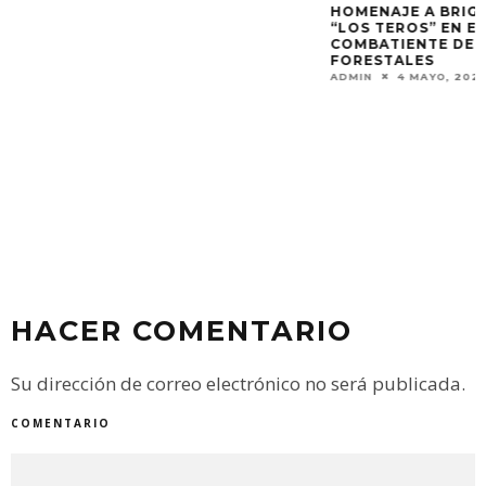
HOMENAJE A BRIGADISTAS DE RESERVA
“LOS TEROS” EN EL DÍA DEL
COMBATIENTE DE INCENDIOS
POR LAS QUEMAS,
FORESTALES
SECRETARÍA DE 
ADMIN
4 MAYO, 2024
ADMIN
26 SEPTIE
HACER COMENTARIO
Su dirección de correo electrónico no será publicada.
COMENTARIO