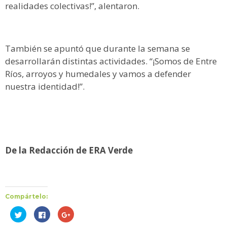
realidades colectivas!”, alentaron.
También se apuntó que durante la semana se
desarrollarán distintas actividades. “¡Somos de Entre
Ríos, arroyos y humedales y vamos a defender
nuestra identidad!”.
De la Redacción de ERA Verde
Compártelo:
Haz
Haz
Haz
clic
clic
clic
para
para
para