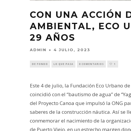
CON UNA ACCIÓN 
AMBIENTAL, ECO 
29 AÑOS
ADMIN
4 JULIO, 2023
DE FONDO
LO QUE PASA
0 COMENTARIOS
1
Este 4 de julio, la Fundación Eco Urbano d
coincidió con el “bautismo de agua” de “Ya
del Proyecto Canoa que impulsó la ONG para
saberes de la construcción náutica. Así se l
conmemorar el nacimiento de la organización 
de Puerto Viejo, en un estrecho margen dond