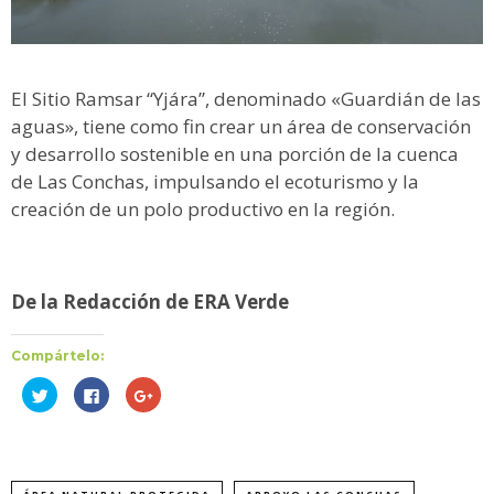
El Sitio Ramsar “Yjára”, denominado «Guardián de las
aguas», tiene como fin crear un área de conservación
y desarrollo sostenible en una porción de la cuenca
de Las Conchas, impulsando el ecoturismo y la
creación de un polo productivo en la región.
De la Redacción de ERA Verde
Compártelo:
Haz
Haz
Haz
clic
clic
clic
para
para
para
compartir
compartir
compartir
en
en
en
Twitter
Facebook
Google+
(Se
(Se
(Se
abre
abre
abre