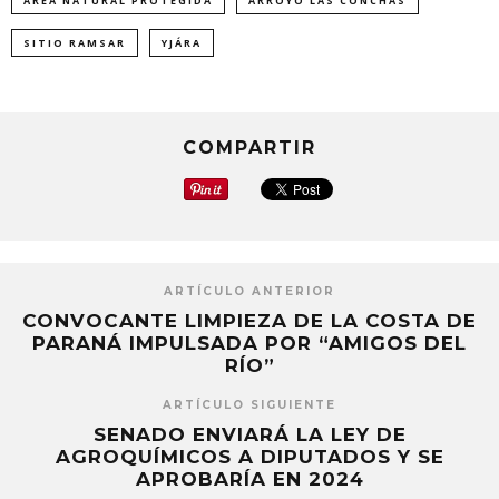
ÁREA NATURAL PROTEGIDA
ARROYO LAS CONCHAS
en
en
en
una
una
una
ventana
ventana
ventana
nueva)
nueva)
nueva)
SITIO RAMSAR
YJÁRA
COMPARTIR
ARTÍCULO ANTERIOR
CONVOCANTE LIMPIEZA DE LA COSTA DE
PARANÁ IMPULSADA POR “AMIGOS DEL
RÍO”
ARTÍCULO SIGUIENTE
SENADO ENVIARÁ LA LEY DE
AGROQUÍMICOS A DIPUTADOS Y SE
APROBARÍA EN 2024