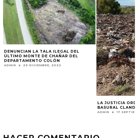
DENUNCIAN LA TALA ILEGAL DEL
ÚLTIMO MONTE DE CHAÑAR DEL
DEPARTAMENTO COLÓN
ADMIN
29 DICIEMBRE, 2023
LA JUSTICIA OR
BASURAL CLANDE
ADMIN
17 SEPTIEM
HACER COMENTARIO