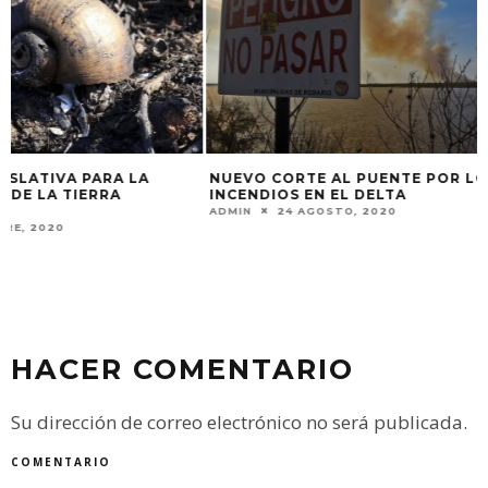
NUEVO CORTE AL PUENTE POR LOS
EL STJ ORDENA 
INCENDIOS EN EL DELTA
COUNTRY FLUVIA
ADMIN
24 AGOSTO, 2020
ADMIN
15 OCTUBRE
HACER COMENTARIO
Su dirección de correo electrónico no será publicada.
COMENTARIO