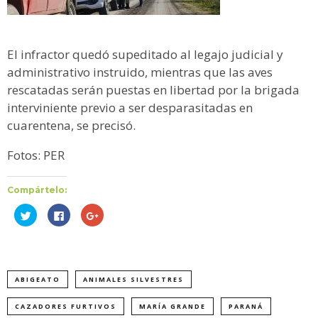
El infractor quedó supeditado al legajo judicial y
administrativo instruido, mientras que las aves
rescatadas serán puestas en libertad por la brigada
interviniente previo a ser desparasitadas en
cuarentena, se precisó.
Fotos: PER
Compártelo:
Haz
Haz
Haz
clic
clic
clic
para
para
para
compartir
compartir
compartir
en
en
en
Twitter
Facebook
Google+
(Se
(Se
(Se
abre
abre
abre
ABIGEATO
ANIMALES SILVESTRES
en
en
en
una
una
una
ventana
ventana
ventana
nueva)
nueva)
nueva)
CAZADORES FURTIVOS
MARÍA GRANDE
PARANÁ