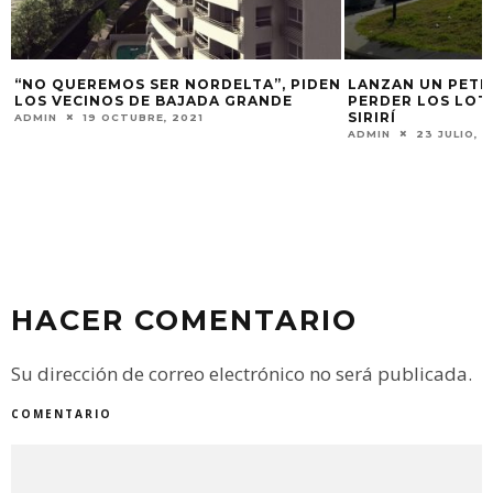
 NORDELTA”, PIDEN
LANZAN UN PETITORIO PARA NO
AJADA GRANDE
PERDER LOS LOTES FRENTE AL PATIT
SIRIRÍ
2021
ADMIN
23 JULIO, 2021
HACER COMENTARIO
Su dirección de correo electrónico no será publicada.
COMENTARIO