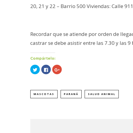
20, 21 y 22 – Barrio 500 Viviendas: Calle 91
Recordar que se atiende por orden de llegad
castrar se debe asistir entre las 7.30 y las 9 
Compártelo:
Haz
Haz
Haz
clic
clic
clic
para
para
para
compartir
compartir
compartir
en
en
en
Twitter
Facebook
Google+
(Se
(Se
(Se
abre
abre
abre
MASCOTAS
PARANÁ
SALUD ANIMAL
en
en
en
una
una
una
ventana
ventana
ventana
nueva)
nueva)
nueva)