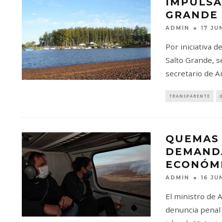
IMPULSA
GRANDE 
ADMIN
17 JU
Por iniciativa d
Salto Grande, s
secretario de A
TRANSPARENTE
QUEMAS 
DEMAND
ECONÓM
ADMIN
16 JU
El ministro de 
denuncia penal 