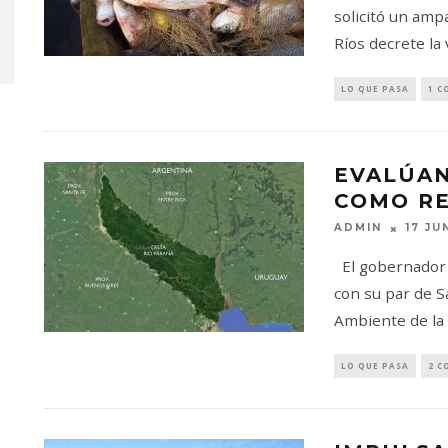
solicitó un amp
Ríos decrete la
LO QUE PASA
1 C
EVALÚAN
COMO RE
ADMIN
17 JU
El gobernador 
con su par de S
Ambiente de la
LO QUE PASA
2 C