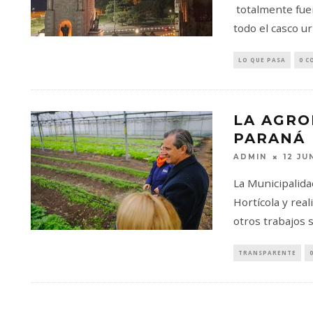
totalmente fuer
todo el casco u
LO QUE PASA
0 C
LA AGRO
PARANÁ
ADMIN
12 JU
La Municipalida
Hortícola y rea
otros trabajos 
TRANSPARENTE