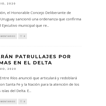
NIO, 2020
sión, el Honorable Concejo Deliberante de
 Uruguay sancionó una ordenanza que confirma
l Ejecutivo municipal que re
...
OMENTARIOS
0
RÁN PATRULLAJES POR
MAS EN EL DELTA
NIO, 2020
Entre Ríos anunció que articulará y redoblará
con Santa Fe y la Nación para la atención de los
 islas del Delta. E
...
OMENTARIOS
0