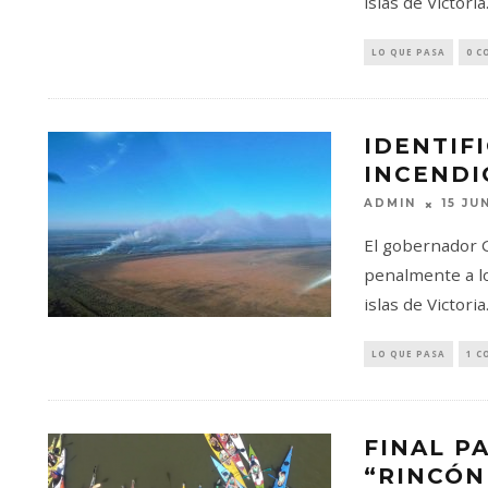
islas de Victori
LO QUE PASA
0 C
IDENTIF
INCENDI
ADMIN
15 JU
El gobernador 
penalmente a l
islas de Victori
LO QUE PASA
1 C
FINAL P
“RINCÓN