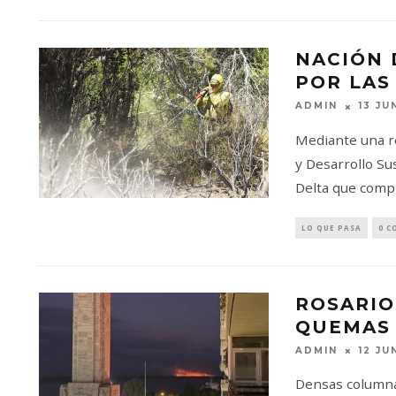
NACIÓN 
POR LAS
ADMIN
13 JU
Mediante una r
y Desarrollo Sus
Delta que comp
LO QUE PASA
0 C
ROSARIO
QUEMAS
ADMIN
12 JU
Densas columna