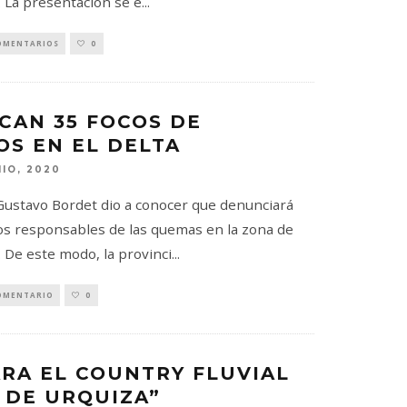
a. La presentación se e
...
OMENTARIOS
0
ICAN 35 FOCOS DE
OS EN EL DELTA
NIO, 2020
Gustavo Bordet dio a conocer que denunciará
os responsables de las quemas en la zona de
a. De este modo, la provinci
...
OMENTARIO
0
ARA EL COUNTRY FLUVIAL
 DE URQUIZA”