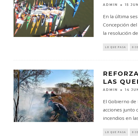
ADMIN
15 JU
En la última se
Concepción del
la resolución de
LO QUE PASA
0 C
REFORZA
LAS QUE
ADMIN
14 JU
El Gobierno de 
acciones junto 
incendios en las
LO QUE PASA
0 C