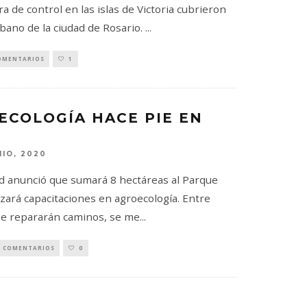
a de control en las islas de Victoria cubrieron
rbano de la ciudad de Rosario.
...
OMENTARIOS
1
ECOLOGÍA HACE PIE EN
NIO, 2020
d anunció que sumará 8 hectáreas al Parque
lizará capacitaciones en agroecología. Entre
se repararán caminos, se me
...
0 COMENTARIOS
0