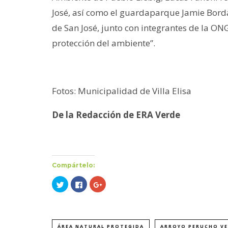
José, así como el guardaparque Jamie Borda
de San José, junto con integrantes de la O
protección del ambiente”.
Fotos: Municipalidad de Villa Elisa
De la Redacción de ERA Verde
Compártelo:
Haz
Haz
Haz
clic
clic
clic
para
para
para
compartir
compartir
compartir
en
en
en
Twitter
Facebook
Google+
(Se
(Se
(Se
abre
abre
abre
ÁREA NATURAL PROTEGIDA
ARROYO PERUCHO V