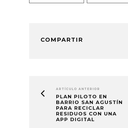
en
en
en
una
una
una
ventana
ventana
ventana
nueva)
nueva)
nueva)
COMPARTIR
ARTÍCULO ANTERIOR
PLAN PILOTO EN
BARRIO SAN AGUSTÍN
PARA RECICLAR
RESIDUOS CON UNA
APP DIGITAL