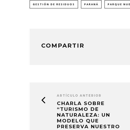
(Se
(Se
(Se
abre
abre
abre
GESTIÓN DE RESIDUOS
PARANÁ
PARQUE NU
en
en
en
una
una
una
ventana
ventana
ventana
nueva)
nueva)
nueva)
COMPARTIR
ARTÍCULO ANTERIOR
CHARLA SOBRE
“TURISMO DE
NATURALEZA: UN
MODELO QUE
PRESERVA NUESTRO