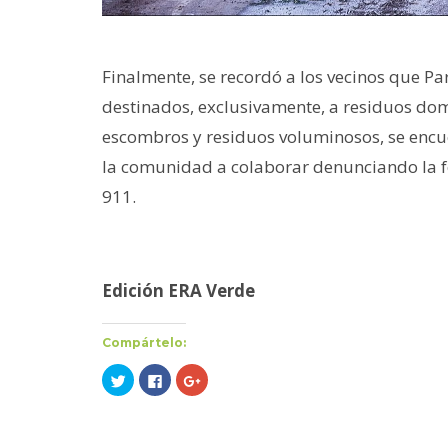
Finalmente, se recordó a los vecinos que P
destinados, exclusivamente, a residuos domic
escombros y residuos voluminosos, se encuen
la comunidad a colaborar denunciando la fo
911.
Edición ERA Verde
Compártelo:
Haz
Haz
Haz
clic
clic
clic
para
para
para
compartir
compartir
compartir
en
en
en
Twitter
Facebook
Google+