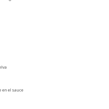
elva
e en el sauce