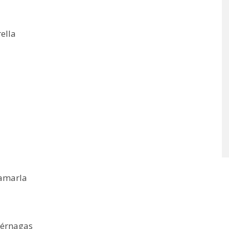
ella
 amarla
iérnagas