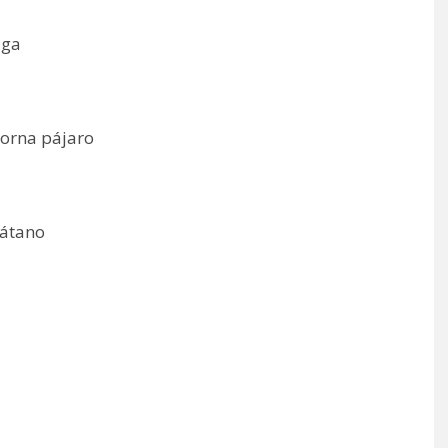
lga
torna pájaro
látano