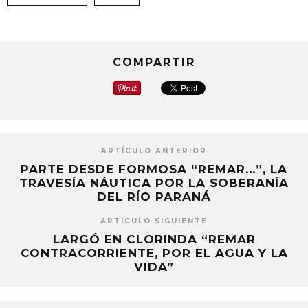
una
una
una
ventana
ventana
ventana
nueva)
nueva)
nueva)
COMPARTIR
ARTÍCULO ANTERIOR
PARTE DESDE FORMOSA “REMAR…”, LA
TRAVESÍA NÁUTICA POR LA SOBERANÍA
DEL RÍO PARANÁ
ARTÍCULO SIGUIENTE
LARGÓ EN CLORINDA “REMAR
CONTRACORRIENTE, POR EL AGUA Y LA
VIDA”