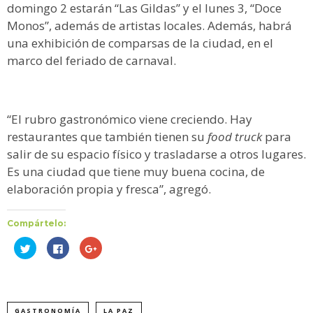
domingo 2 estarán “Las Gildas” y el lunes 3, “Doce
Monos”, además de artistas locales. Además, habrá
una exhibición de comparsas de la ciudad, en el
marco del feriado de carnaval.
“El rubro gastronómico viene creciendo. Hay
restaurantes que también tienen su
food truck
para
salir de su espacio físico y trasladarse a otros lugares.
Es una ciudad que tiene muy buena cocina, de
elaboración propia y fresca”, agregó.
Compártelo:
Haz
Haz
Haz
clic
clic
clic
para
para
para
compartir
compartir
compartir
en
en
en
Twitter
Facebook
Google+
(Se
(Se
(Se
abre
abre
abre
GASTRONOMÍA
LA PAZ
en
en
en