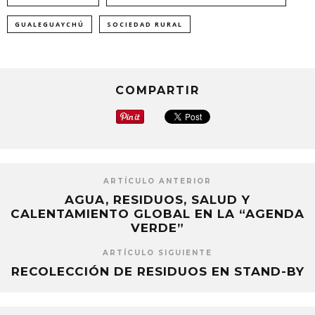
una
una
una
ventana
ventana
ventana
nueva)
nueva)
nueva)
GUALEGUAYCHÚ
SOCIEDAD RURAL
COMPARTIR
ARTÍCULO ANTERIOR
AGUA, RESIDUOS, SALUD Y
CALENTAMIENTO GLOBAL EN LA “AGENDA
VERDE”
ARTÍCULO SIGUIENTE
RECOLECCIÓN DE RESIDUOS EN STAND-BY