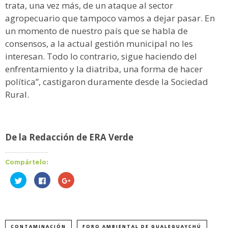
trata, una vez más, de un ataque al sector
agropecuario que tampoco vamos a dejar pasar. En
un momento de nuestro país que se habla de
consensos, a la actual gestión municipal no les
interesan. Todo lo contrario, sigue haciendo del
enfrentamiento y la diatriba, una forma de hacer
política”, castigaron duramente desde la Sociedad
Rural.
De la Redacción de ERA Verde
Compártelo:
Haz
Haz
Haz
clic
clic
clic
para
para
para
compartir
compartir
compartir
en
en
en
Twitter
Facebook
Google+
(Se
(Se
(Se
abre
abre
abre
CONTAMINACIÓN
FORO AMBIENTAL DE GUALEGUAYCHÚ
en
en
en