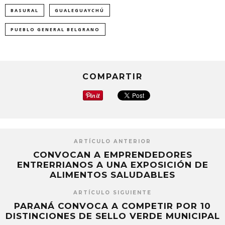
abre
abre
abre
BASURAL
GUALEGUAYCHÚ
en
en
en
una
una
una
ventana
ventana
ventana
nueva)
nueva)
nueva)
PUEBLO GENERAL BELGRANO
COMPARTIR
ARTÍCULO ANTERIOR
CONVOCAN A EMPRENDEDORES
ENTRERRIANOS A UNA EXPOSICIÓN DE
ALIMENTOS SALUDABLES
ARTÍCULO SIGUIENTE
PARANÁ CONVOCA A COMPETIR POR 10
DISTINCIONES DE SELLO VERDE MUNICIPAL