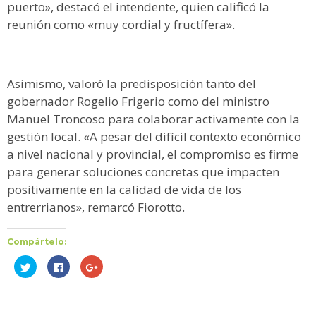
puerto», destacó el intendente, quien calificó la
reunión como «muy cordial y fructífera».
Asimismo, valoró la predisposición tanto del
gobernador Rogelio Frigerio como del ministro
Manuel Troncoso para colaborar activamente con la
gestión local. «A pesar del difícil contexto económico
a nivel nacional y provincial, el compromiso es firme
para generar soluciones concretas que impacten
positivamente en la calidad de vida de los
entrerrianos», remarcó Fiorotto.
Compártelo:
Haz
Haz
Haz
clic
clic
clic
para
para
para
compartir
compartir
compartir
en
en
en
Twitter
Facebook
Google+
(Se
(Se
(Se