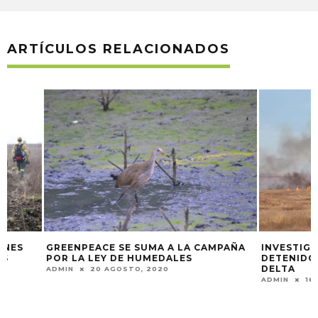
ARTÍCULOS RELACIONADOS
GREENPEACE SE SUMA A LA CAMPAÑA
INVESTIGAN SI S
POR LA LEY DE HUMEDALES
DETENIDOS POR L
DELTA
ADMIN
20 AGOSTO, 2020
ADMIN
16 AGOSTO