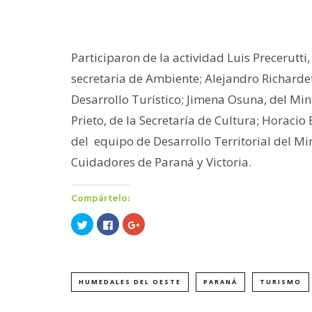
Participaron de la actividad Luis Precerutti
secretaria de Ambiente; Alejandro Richardet
Desarrollo Turístico; Jimena Osuna, del Mini
Prieto, de la Secretaría de Cultura; Horaci
del equipo de Desarrollo Territorial del Min
Cuidadores de Paraná y Victoria.
Compártelo:
Haz
Haz
Haz
clic
clic
clic
para
para
para
compartir
compartir
compartir
en
en
en
Twitter
Facebook
Google+
(Se
(Se
(Se
abre
abre
abre
HUMEDALES DEL OESTE
PARANÁ
TURISMO
en
en
en
una
una
una
ventana
ventana
ventana