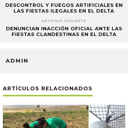
DESCONTROL Y FUEGOS ARTIFICIALES EN
LAS FIESTAS ILEGALES EN EL DELTA
ARTÍCULO SIGUIENTE
DENUNCIAN INACCIÓN OFICIAL ANTE LAS
FIESTAS CLANDESTINAS EN EL DELTA
ADMIN
ARTÍCULOS RELACIONADOS
“PEZ”, EL JUEGO 
CRIATURAS DEL R
ADMIN
8 AGOSTO,