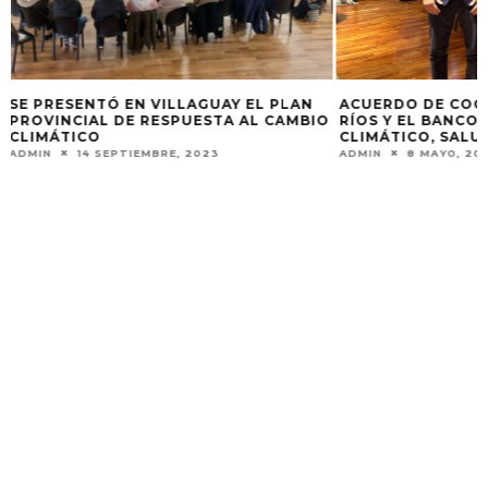
ACUERDO DE COOPERACIÓN DE ENTRE
RÍOS Y EL BANCO MUNDIAL EN CAMBIO
O
CLIMÁTICO, SALUD Y EDUCACIÓN
ADMIN
8 MAYO, 2024
NO MIRES ABAJO 
ADMIN
15 ENERO, 