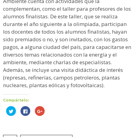
Ambiente cuenta con actividades que la
complementan, como el taller para profesores de los
alumnos finalistas. De este taller, que se realiza
durante el año siguiente a la olimpiada, participan
los docentes de todos los alumnos finalistas, hayan
sido premiados o no, y son invitados, con los gastos
pagos, a alguna ciudad del país, para capacitarse en
diversos temas relacionados con la energía y el
ambiente, mediante charlas de especialistas.
Además, se incluye una visita didáctica de interés
(represas, refinerías, campos petroleros, plantas
nucleares, plantas eólicas y fotovoltaicas).
Compártelo:
Haz
Haz
Haz
clic
clic
clic
para
para
para
compartir
compartir
compartir
en
en
en
Twitter
Facebook
Google+
(Se
(Se
(Se
abre
abre
abre