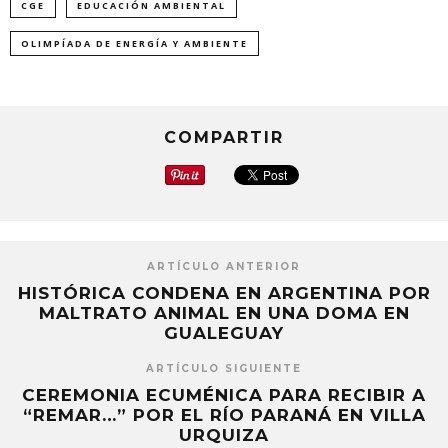
CGE
EDUCACIÓN AMBIENTAL
en
en
en
una
una
una
ventana
ventana
ventana
nueva)
nueva)
nueva)
OLIMPÍADA DE ENERGÍA Y AMBIENTE
COMPARTIR
ARTÍCULO ANTERIOR
HISTÓRICA CONDENA EN ARGENTINA POR
MALTRATO ANIMAL EN UNA DOMA EN
GUALEGUAY
ARTÍCULO SIGUIENTE
CEREMONIA ECUMÉNICA PARA RECIBIR A
“REMAR…” POR EL RÍO PARANÁ EN VILLA
URQUIZA