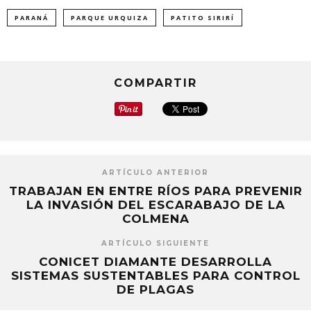
una
una
una
ventana
ventana
ventana
nueva)
nueva)
nueva)
PARANÁ
PARQUE URQUIZA
PATITO SIRIRÍ
COMPARTIR
ARTÍCULO ANTERIOR
TRABAJAN EN ENTRE RÍOS PARA PREVENIR
LA INVASIÓN DEL ESCARABAJO DE LA
COLMENA
ARTÍCULO SIGUIENTE
CONICET DIAMANTE DESARROLLA
SISTEMAS SUSTENTABLES PARA CONTROL
DE PLAGAS