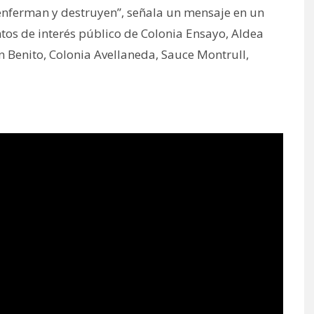
 enferman y destruyen”, señala un mensaje en un
os de interés público de Colonia Ensayo, Aldea
n Benito, Colonia Avellaneda, Sauce Montrull,