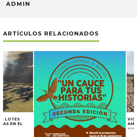
ADMIN
ARTÍCULOS RELACIONADOS
VICTORIA EN ES
AMBIENTAL E HÍD
ADMIN
22 OCTUBR