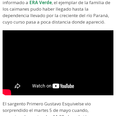
informado a
ERA Verde
, el ejemplar de la familia de
los caimanes pudo haber llegado hasta la
dependencia llevado por la creciente del río Paraná,
cuyo curso pasa a poca distancia donde apareció.
El sargento Primero Gustavo Esquivelse vio
sorprendido el martes 5 de mayo cuando,