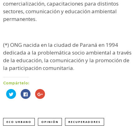
comercialización, capacitaciones para distintos
sectores, comunicación y educación ambiental
permanentes.
(*) ONG nacida en la ciudad de Paraná en 1994
dedicada a la problemática socio ambiental a través
de la educación, la comunicación y la promoción de
la participación comunitaria.
Compártelo:
Haz
Haz
Haz
clic
clic
clic
para
para
para
compartir
compartir
compartir
en
en
en
Twitter
Facebook
Google+
(Se
(Se
(Se
abre
abre
abre
ECO URBANO
OPINIÓN
RECUPERADORES
en
en
en
una
una
una
ventana
ventana
ventana
nueva)
nueva)
nueva)