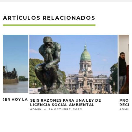
ARTÍCULOS RELACIONADOS
A
SEIS RAZONES PARA UNA LEY DE
PROMETEDOR EN
LICENCIA SOCIAL AMBIENTAL
RECICLADORES D
ADMIN
24 OCTUBRE, 2022
ADMIN
25 AGOSTO