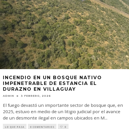
INCENDIO EN UN BOSQUE NATIVO
IMPENETRABLE DE ESTANCIA EL
DURAZNO EN VILLAGUAY
ADMIN
3 FEBRERO, 2026
El fuego devastó un importante sector de bosque que, en
2025, estuvo en medio de un litigio judicial por el avance
de un desmonte ilegal en campos ubicados en M
...
LO QUE PASA
0 COMENTARIOS
0