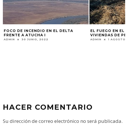
EL FUEGO EN EL DELTA CERCÓ
UN VIAJE A LAS 
VIVIENDAS DE PESCADORES
ADMIN
1 SEPTIEMB
ADMIN
1 AGOSTO, 2021
HACER COMENTARIO
Su dirección de correo electrónico no será publicada.