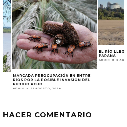
EL RÍO LLEGÓ A 
PARANÁ
ADMIN
5 AGOSTO,
MARCADA PREOCUPACIÓN EN ENTRE
RÍOS POR LA POSIBLE INVASIÓN DEL
PICUDO ROJO
ADMIN
31 AGOSTO, 2024
HACER COMENTARIO