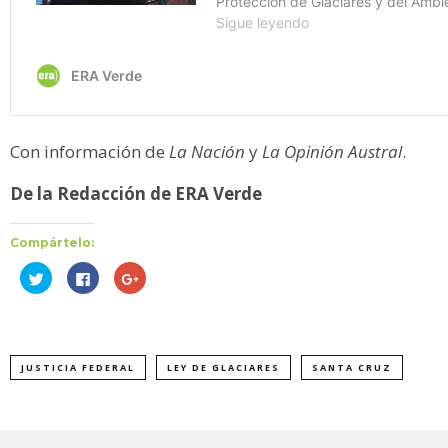
Con información de
La Nación
y
La Opinión Austral
.
De la Redacción de ERA Verde
Compártelo:
Haz
Haz
Haz
clic
clic
clic
para
para
para
compartir
compartir
compartir
en
en
en
Twitter
Facebook
Google+
(Se
(Se
(Se
abre
abre
abre
JUSTICIA FEDERAL
LEY DE GLACIARES
SANTA CRUZ
en
en
en
una
una
una
ventana
ventana
ventana
nueva)
nueva)
nueva)