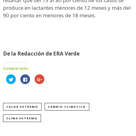
resaltar que del 75 al 80 por ciento de los casos se
produce en lactantes menores de 12 meses y más del
90 por ciento en menores de 18 meses.
De la Redacción de ERA Verde
Compártelo:
Haz
Haz
Haz
clic
clic
clic
para
para
para
compartir
compartir
compartir
en
en
en
Twitter
Facebook
Google+
(Se
(Se
(Se
abre
abre
abre
CALOR EXTREMO
CAMBIO CLIMÁTICO
en
en
en
una
una
una
ventana
ventana
ventana
nueva)
nueva)
nueva)
CLIMA EXTREMO