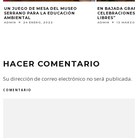
EN BAJADA GRANDE SE INICIAN LAS
AGRÓNOMOS CON
CELEBRACIONES POR LOS “RÍOS
TÍTERES SOBRE 
LIBRES”
ADMIN
5 AGOSTO,
ADMIN
13 MARZO, 2023
HACER COMENTARIO
Su dirección de correo electrónico no será publicada.
COMENTARIO