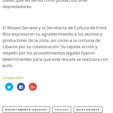
óseas, que les servía como protección ante
depredadores.
El Museo Serrano y la Secretaría de Cultura de Entre
Ríos expresaron su agradecimiento a los vecinos y
productores de la zona, así como a la comuna de
Líbaros por su colaboración. Su rápida acción y
respeto por los procedimientos legales fueron
determinantes para que este rescate se realizara con
éxito.
Compártelo:
Haz
Haz
Haz
clic
clic
clic
para
para
para
compartir
compartir
compartir
en
en
en
Twitter
Facebook
Google+
(Se
(Se
(Se
abre
abre
abre
DEPARTAMENTO URUGUAY
FÓSILES
GLIPTODONTE
en
en
en