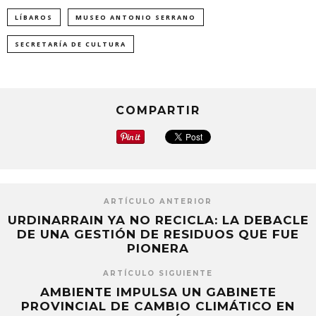
una
una
una
ventana
ventana
ventana
nueva)
nueva)
nueva)
LÍBAROS
MUSEO ANTONIO SERRANO
SECRETARÍA DE CULTURA
COMPARTIR
ARTÍCULO ANTERIOR
URDINARRAIN YA NO RECICLA: LA DEBACLE
DE UNA GESTIÓN DE RESIDUOS QUE FUE
PIONERA
ARTÍCULO SIGUIENTE
AMBIENTE IMPULSA UN GABINETE
PROVINCIAL DE CAMBIO CLIMÁTICO EN