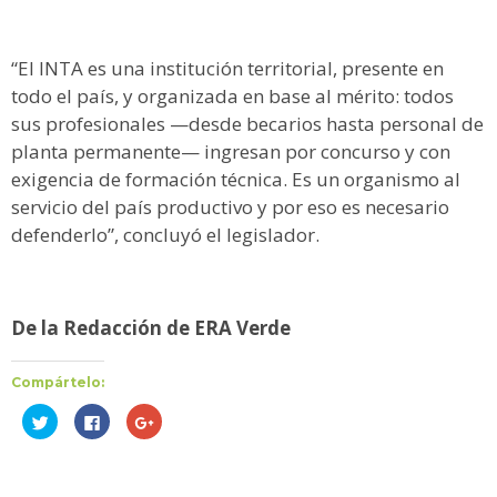
“El INTA es una institución territorial, presente en
todo el país, y organizada en base al mérito: todos
sus profesionales —desde becarios hasta personal de
planta permanente— ingresan por concurso y con
exigencia de formación técnica. Es un organismo al
servicio del país productivo y por eso es necesario
defenderlo”, concluyó el legislador.
De la Redacción de ERA Verde
Compártelo:
Haz
Haz
Haz
clic
clic
clic
para
para
para
compartir
compartir
compartir
en
en
en
Twitter
Facebook
Google+