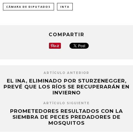
(Se
(Se
(Se
abre
abre
abre
CÁMARA DE DIPUTADOS
INTA
en
en
en
una
una
una
ventana
ventana
ventana
nueva)
nueva)
nueva)
COMPARTIR
ARTÍCULO ANTERIOR
EL INA, ELIMINADO POR STURZENEGGER,
PREVÉ QUE LOS RÍOS SE RECUPERARÁN EN
INVIERNO
ARTÍCULO SIGUIENTE
PROMETEDORES RESULTADOS CON LA
SIEMBRA DE PECES PREDADORES DE
MOSQUITOS